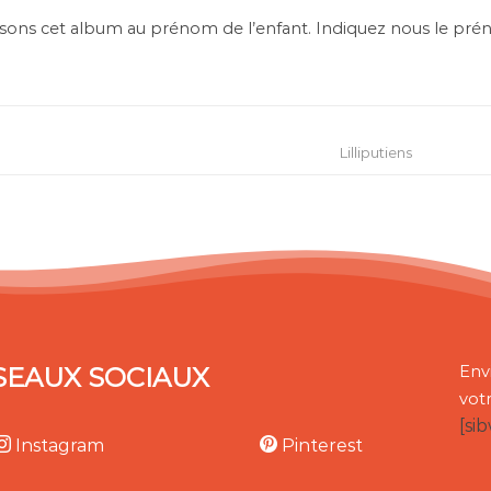
sons cet album au prénom de l’enfant. Indiquez nous le pr
Lilliputiens
SEAUX SOCIAUX
Env
vot
[si
Instagram
Pinterest