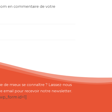
énom en commentaire de votre
ie de mieux se connaître ? Laissez-nous
re email pour recevoir notre newsletter.
bwp_form id=1]