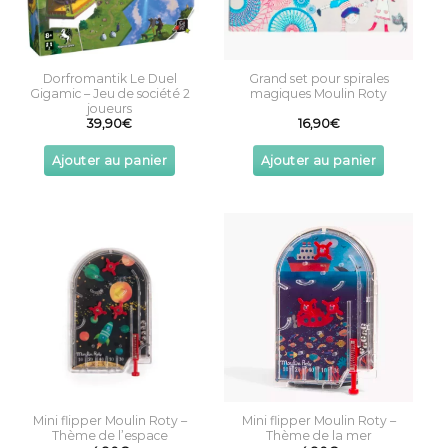
Dorfromantik Le Duel
Grand set pour spirales
Gigamic – Jeu de société 2
magiques Moulin Roty
joueurs
39,90
€
16,90
€
Ajouter au panier
Ajouter au panier
Mini flipper Moulin Roty –
Mini flipper Moulin Roty –
Thème de l’espace
Thème de la mer