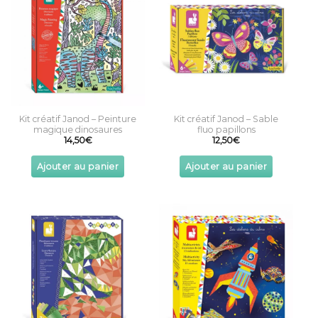
The
options
may
be
chosen
on
the
product
page
Kit créatif Janod – Peinture
Kit créatif Janod – Sable
magique dinosaures
fluo papillons
14,50
€
12,50
€
Ajouter au panier
Ajouter au panier