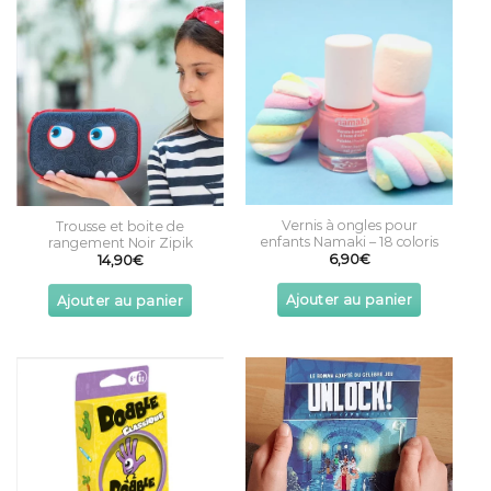
Vernis à ongles pour
Trousse et boite de
enfants Namaki – 18 coloris
rangement Noir Zipik
6,90
€
14,90
€
Ajouter au panier
Ajouter au panier
This
product
has
multiple
variants.
The
options
may
be