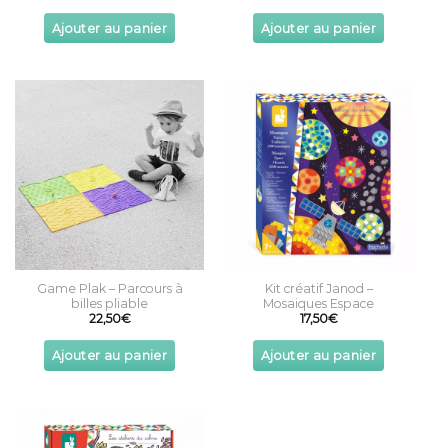
Ajouter au panier
Ajouter au panier
Game Plak – Parcours à
Kit créatif Janod –
billes pliable
Mosaiques Espace
22,50
€
17,50
€
Ajouter au panier
Ajouter au panier
This
product
has
multiple
variants.