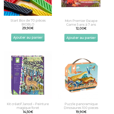
on
the
product
page
Start Box de 70 pièces
Mon Premier Escape
BIOBLO
Game 5 ans à 7 ans
29,90
€
12,00
€
Ajouter au panier
Ajouter au panier
Kit créatif Janod – Peinture
Puzzle panoramique
magique foret
Dinosaures 100 pieces
14,50
€
19,90
€