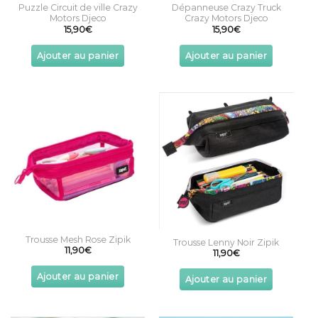
Puzzle Circuit de ville Crazy
Dépanneuse Crazy Truck
Motors Djeco
Crazy Motors Djeco
15,90
€
15,90
€
Ajouter au panier
Ajouter au panier
Trousse Mesh Rose Zipik
Trousse Lenny Noir Zipik
11,90
€
11,90
€
Ajouter au panier
Ajouter au panier