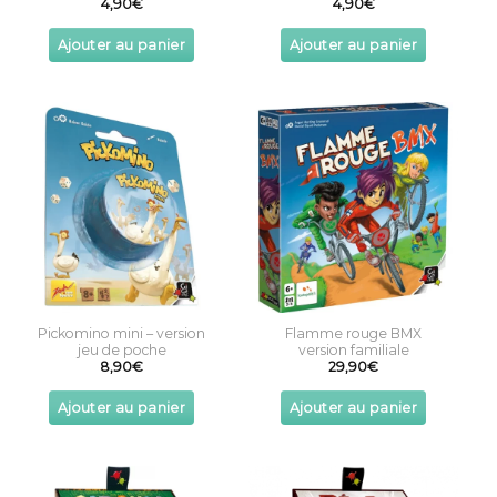
4,90
€
4,90
€
Ajouter au panier
Ajouter au panier
Pickomino mini – version
Flamme rouge BMX
jeu de poche
version familiale
8,90
€
29,90
€
Ajouter au panier
Ajouter au panier