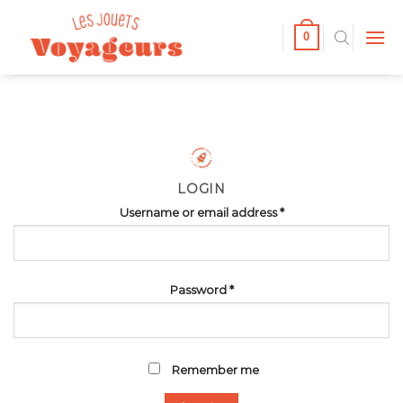
Passer
au
0
contenu
LOGIN
Username or email address
*
Password
*
Remember me