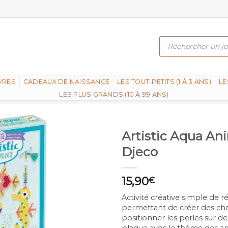
Recherche
de
produits
VRES
CADEAUX DE NAISSANCE
LES TOUT-PETITS (1 À 3 ANS)
LE
LES PLUS GRANDS (10 À 99 ANS)
Artistic Aqua An
Djeco
15,90
€
Activité créative simple de ré
permettant de créer des cho
positionner les perles sur 
plaque avec le thème des an