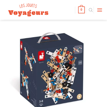
Passer
au
0
contenu