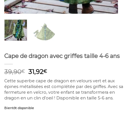
Cape de dragon avec griffes taille 4-6 ans
Original
Current
39,90
31,92
€
€
price
price
Cette superbe cape de dragon en velours vert et aux
was:
is:
épines métallisées est complétée par des griffes. Avec sa
39,90€.
31,92€.
fermeture en velcro, votre enfant se transformera en
dragon en un clin d’oeil ! Disponible en taille 5-6 ans.
Bientôt disponible