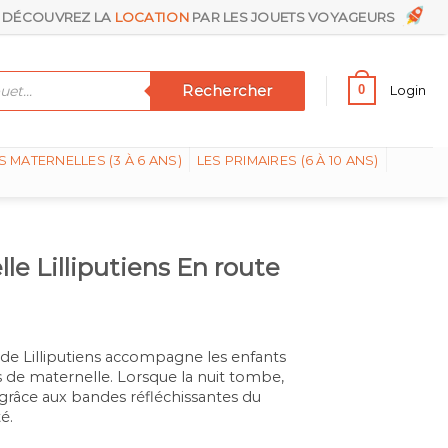
DÉCOUVREZ LA
LOCATION
PAR LES JOUETS VOYAGEURS
Rechercher
0
Login
S MATERNELLES (3 À 6 ANS)
LES PRIMAIRES (6 À 10 ANS)
le Lilliputiens En route
ent
e
 de Lilliputiens accompagne les enfants
 de maternelle. Lorsque la nuit tombe,
0€.
e grâce aux bandes réfléchissantes du
é.