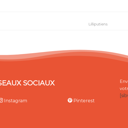
Lilliputiens
SEAUX SOCIAUX
Env
vot
[si
Instagram
Pinterest