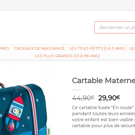
Recherche
de
produits
VRES
CADEAUX DE NAISSANCE
LES TOUT-PETITS (1 À 3 ANS)
LE
LES PLUS GRANDS (10 À 99 ANS)
Cartable Maternel
Original
Curr
44,90
29,90
€
€
price
pric
Ce cartable fusée “En route”
was:
is:
pendant toutes leurs années
44,90€.
29,9
votre enfant est bien visibl
cartable pour plus de sécurit