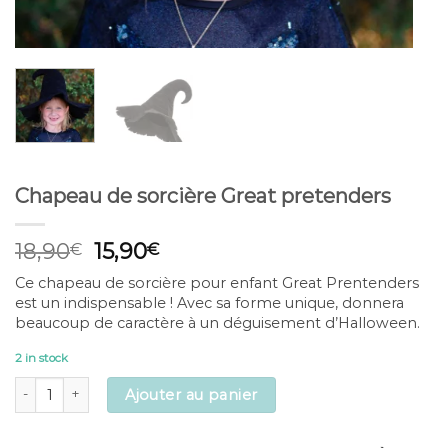
Chapeau de sorcière Great pretenders
Original
Current
18,90
15,90
€
€
price
price
Ce chapeau de sorcière pour enfant Great Prentenders
was:
is:
est un indispensable ! Avec sa forme unique, donnera
18,90€.
15,90€.
beaucoup de caractère à un déguisement d’Halloween.
2 in stock
Chapeau de sorcière Great pretenders quantity
Ajouter au panier