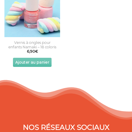
Vernis à ongles pour
enfants Namaki – 18 coloris
6,90
€
Ajouter au panier
This
product
has
multiple
variants.
The
options
may
be
chosen
on
the
NOS RÉSEAUX SOCIAUX
product