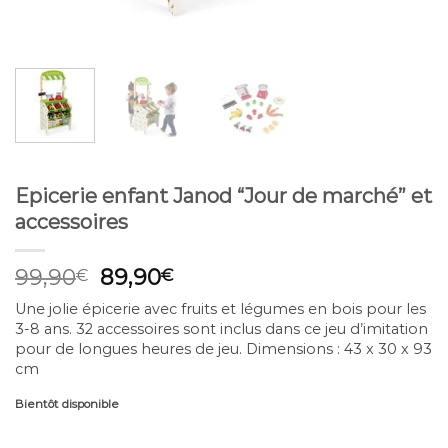
Epicerie enfant Janod “Jour de marché” et
accessoires
Original
Current
99,90
89,90
€
€
price
price
Une jolie épicerie avec fruits et légumes en bois pour les
was:
is:
3-8 ans. 32 accessoires sont inclus dans ce jeu d’imitation
99,90€.
89,90€.
pour de longues heures de jeu. Dimensions : 43 x 30 x 93
cm
Bientôt disponible