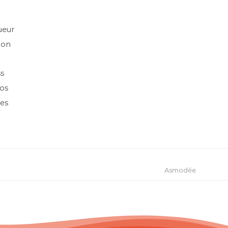
ueur
jon
ss
ros
les
Asmodée