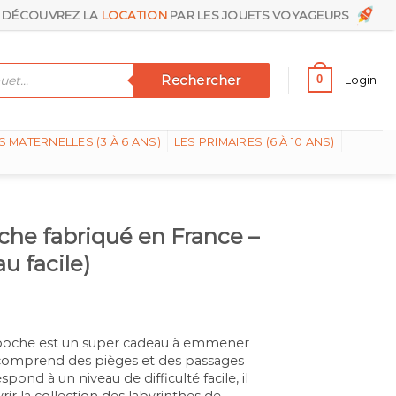
DÉCOUVREZ LA
LOCATION
PAR LES JOUETS VOYAGEURS
Rechercher
0
Login
S MATERNELLES (3 À 6 ANS)
LES PRIMAIRES (6 À 10 ANS)
che fabriqué en France –
u facile)
e poche est un super cadeau à emmener
 comprend des pièges et des passages
pond à un niveau de difficulté facile, il
ir la collection des labyrinthes de