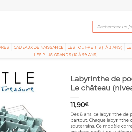
Recherche
de
produits
VRES
CADEAUX DE NAISSANCE
LES TOUT-PETITS (1 À 3 ANS)
LE
LES PLUS GRANDS (10 À 99 ANS)
Labyrinthe de po
Le château (nivea
11,90
€
Dès 8 ans, ce labyrinthe d
partout. Chaque labyrinthe
souterrains. Ce modèle corres
est donc parfait pour découvr