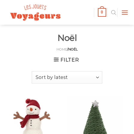
Passer
au
0
contenu
Noël
HOME
/NOËL
FILTER