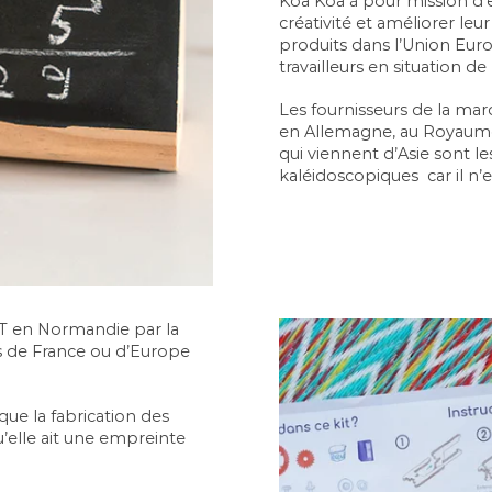
Koa Koa à pour mission d’
créativité et améliorer leu
produits dans l’Union Eur
travailleurs en situation d
Les fournisseurs de la ma
en Allemagne, au Royaume-
qui viennent d’Asie sont le
kaléidoscopiques car il n’
AT en Normandie par la
nts de France ou d’Europe
ue la fabrication des
u’elle ait une empreinte