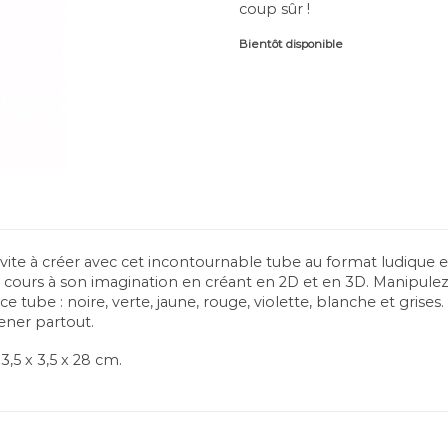
coup sûr !
Bientôt disponible
nvite à créer avec cet incontournable tube au format ludique e
re cours à son imagination en créant en 2D et en 3D. Manipulez
 tube : noire, verte, jaune, rouge, violette, blanche et grises
ner partout.
,5 x 3,5 x 28 cm.