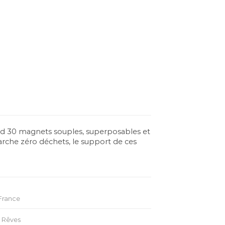
rend 30 magnets souples, superposables et
émarche zéro déchets, le support de ces
France
 Rêves