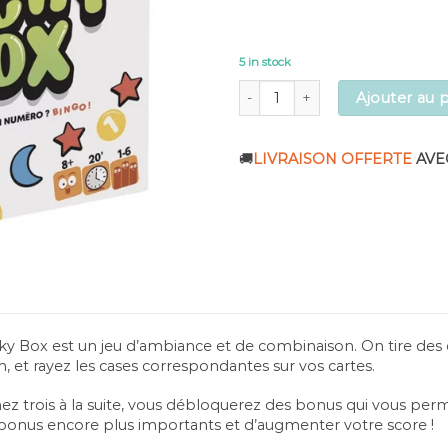
5 in stock
Super Mega Lucky Box - Jeu de s
Ajouter au 
🚚
LIVRAISON OFFERTE
AVE
y Box est un jeu d’ambiance et de combinaison. On tire des c
n, et rayez les cases correspondantes sur vos cartes.
ez trois à la suite, vous débloquerez des bonus qui vous perm
bonus encore plus importants et d’augmenter votre score !