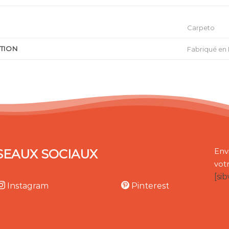
Carpeto
ATION
Fabriqué en
SEAUX SOCIAUX
Env
vot
[si
Instagram
Pinterest