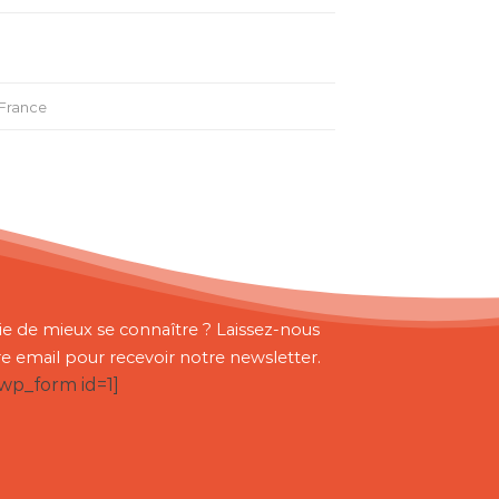
 France
ie de mieux se connaître ? Laissez-nous
re email pour recevoir notre newsletter.
bwp_form id=1]