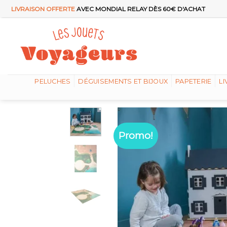
Passer
LIVRAISON OFFERTE
AVEC MONDIAL RELAY DÈS 60€ D'ACHAT
au
contenu
PELUCHES
DÉGUISEMENTS ET BIJOUX
PAPETERIE
LI
Promo!