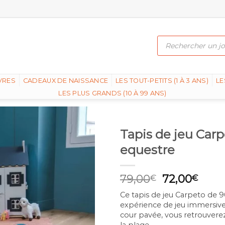
Recherche
de
produits
VRES
CADEAUX DE NAISSANCE
LES TOUT-PETITS (1 À 3 ANS)
LE
LES PLUS GRANDS (10 À 99 ANS)
Tapis de jeu Carp
equestre
Original
Curr
79,00
72,00
€
€
price
price
Ce tapis de jeu Carpeto de 
was:
is:
expérience de jeu immersive
79,00€.
72,0
cour pavée, vous retrouvere
la plage.