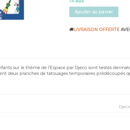
1 in stock
Ajouter au panier
🚚
LIVRAISON OFFERTE
AVE
nfants sur le thème de l’Espace par Djeco sont testés derma
ient deux planches de tatouages temporaires prédécoupés qu
Djec