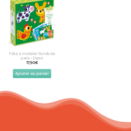
Pâte à modeler Ronds de
pate – Djeco
17,90
€
Ajouter au panier