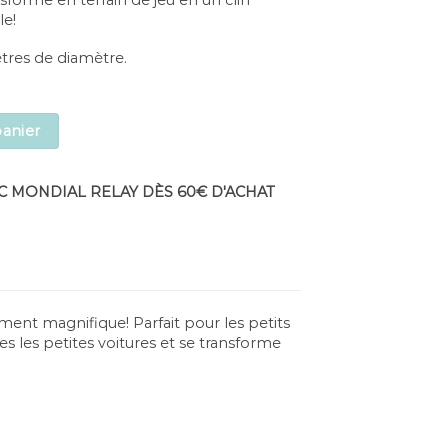
le!
tres de diamètre.
 2 en 1 Play and Go - Motif Roadmap quantity
panier
C MONDIAL RELAY DÈS 60€ D'ACHAT
ent magnifique! Parfait pour les petits
es les petites voitures et se transforme