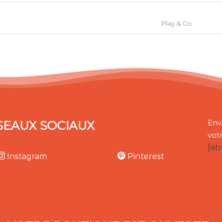
Play & Go
SEAUX SOCIAUX
Env
vot
[si
Instagram
Pinterest