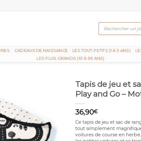
Recherche
de
produits
VRES
CADEAUX DE NAISSANCE
LES TOUT-PETITS (1 À 3 ANS)
LE
LES PLUS GRANDS (10 À 99 ANS)
Tapis de jeu et s
Play and Go – M
36,90
€
Ce tapis de jeu et sac de r
tout simplement magnifique!
voitures de course en herbe. 
les petites voitures et se tra