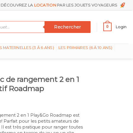
DÉCOUVREZ LA
LOCATION
PAR LES JOUETS VOYAGEURS
Rechercher
0
Login
S MATERNELLES (3 À 6 ANS)
LES PRIMAIRES (6 À 10 ANS)
ac de rangement 2 en 1
otif Roadmap
angement 2 en 1 Play&Go Roadmap est
 Parfait pour les petits amateurs de
Il est très pratique pour ranger toutes
nsforme en terrain de jeu en un clin