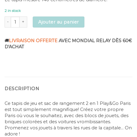
2 in stock
Tapis de jeu et sac de rangement 2 en 1 Play and Go - Motif Paris qua
Ajouter au panier
🚚
LIVRAISON OFFERTE
AVEC MONDIAL RELAY DÈS 60€
D'ACHAT
DESCRIPTION
Ce tapis de jeu et sac de rangement 2 en 1 Play&Go Paris
est tout simplement magnifique! Créez votre propre
Paris où vous le souhaitez, avec des blocs de jouets, des
briques colorées et des voitures vrombissantes.
Promenez vos jouets à travers les rues de la capitale… On
adore !