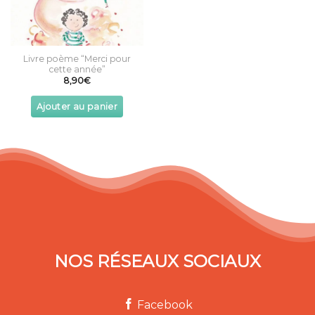
Livre poème “Merci pour
cette année”
8,90
€
Ajouter au panier
NOS RÉSEAUX SOCIAUX
Facebook