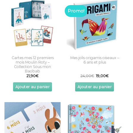
Promo!
Cartes mes 12 premiers
Mes jolis origamis oiseaux –
mois Moulin Roty –
6 ans et plus
Collection Sous mon
Baobab
Original
Current
21,90
€
24,00
€
19,00
€
price
price
was:
is:
24,00€.
19,00€.
Ajouter au panier
Ajouter au panier