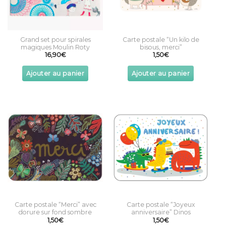
Grand set pour spirales
Carte postale “Un kilo de
magiques Moulin Roty
bisous, merci”
16,90
€
1,50
€
Ajouter au panier
Ajouter au panier
Carte postale “Merci” avec
Carte postale “Joyeux
dorure sur fond sombre
anniversaire” Dinos
1,50
€
1,50
€